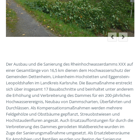
Der Ausbau und die Sanierung des Rheinhochwasserdamms XXX auf
einer Gesamtlänge von 16,5 km dienen dem Hochwasserschutz der
Gemeinden Dettenheim, Linkenheim-Hochstetten und Eggenstein-
Leopoldshafen im Landkreis Karlsruhe. Die Baumaßnahme erstreckt
sich über insgesamt 17 Bauabschnitte und beinhaltet unter anderem
die Erhöhung und Verbreiterung des Dammes für ein 200-jährliches
Hochwasserereignis, Neubau von Dammscharten, Überfahrten und
Durchlässen. Als Kompensationsmaßnahmen werden mehrere
Feldgehölze und Obstbäume gepflanzt, Streuobstwiesen und
Hochstaudenfluren angesät. Auch Ersatzaufforstungen für durch die
Verbreiterung des Dammes gerodeten Waldbereiche wurden im
Zuge der Sanierungsmaßnahme umgesetzt. Als Ersatzlebensräume
für Amphibien und Reptilien wurden vor Beginn der Sanierung