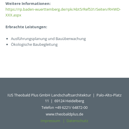
Weitere Informationen:
https://rp.baden-wuerttemberg.de/rpk/Abt5/Ref531/Seiten/RHWD-
XXX.aspx
Erbrachte Leistungen:
Ausführungsplanung und Bauüberwachung
Ökologische Baubegleitung
IUS Theobald Plus GmbH Landschaftsarchitektur | Palo-Alto-Platz
11 | 69124 Heidelberg
Telefon +49 6221/ 64872-00
www.theobaldplus.de
Impressum
|
Datenschutz